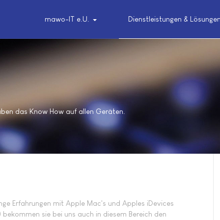
mawo-IT e.U.
Dienstleistungen & Lösunge
aben das Know How auf allen Geräten.
nge Erfahrungen mit Apple Mac's und Apples iDevices
) bekommen sie bei uns auch in diesem Bereich den