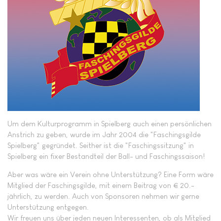
Um dem Kulturprogramm in Spielberg auch einen persönlichen
Anstrich zu geben, wurde im Jahr 2004 die "Faschingsgilde
Spielberg" gegründet. Seither ist die "Faschingssitzung" in
Spielberg ein fixer Bestandteil der Ball- und Faschingssaison!
Aber was wäre ein Verein ohne Unterstützung? Eine Form wäre
Mitglied der Faschingsgilde, mit einem Beitrag von € 20.-
jährlich, zu werden. Auch von Sponsoren nehmen wir gerne
Unterstützung entgegen.
Wir freuen uns über jeden neuen Interessenten, ob als Mitglied